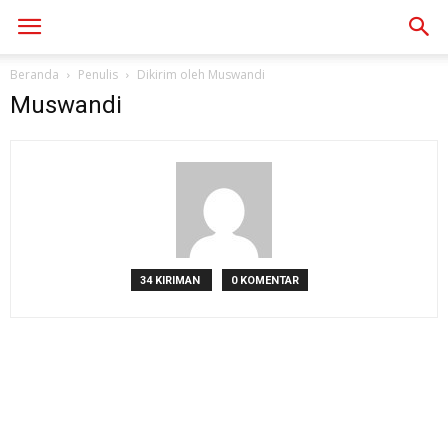
Beranda
Penulis
Dikirim oleh Muswandi
Muswandi
34 KIRIMAN
0 KOMENTAR