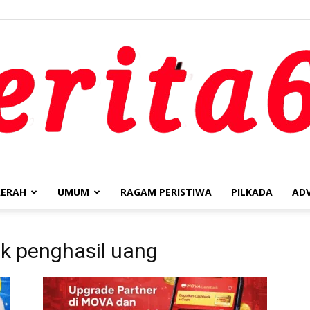
ERAH
UMUM
RAGAM PERISTIWA
PILKADA
AD
berita62.id
ck penghasil uang