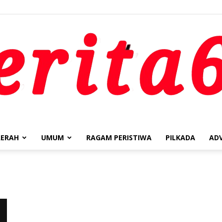
ERAH
UMUM
RAGAM PERISTIWA
PILKADA
AD
berita62.id