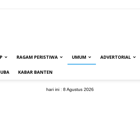
BUANAJABAR.CO.ID
P
RAGAM PERISTIWA
UMUM
ADVERTORIAL
UBA
KABAR BANTEN
hari ini :
8 Agustus 2026