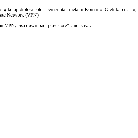
ng kerap diblokir oleh pemerintah melalui Kominfo. Oleh karena itu, 
ivate Network (VPN).
an VPN, bisa download play store” tandasnya.