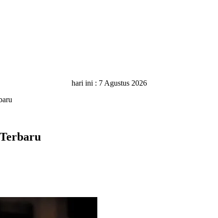
hari ini :
7 Agustus 2026
baru
 Terbaru