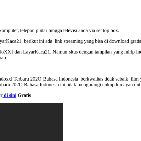
komputer, telepon pintar hingga televisi anda via set top box.
rKaca21, berikut ini ada link streaming yang bisa di download gratis
ndoXXI dan LayarKaca21. Namun situs dengan tampilan yang mirip Ind
a i
ndoxxi Terbaru 202O Bahasa Indonesia berkwalitas tidak sebaik film y
erbaru 202O Bahasa Indonesia ini tidak mengurangi cukup lumayan unt
ar
di sini
Gratis