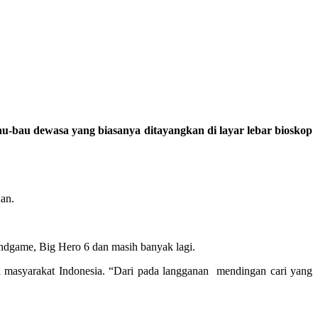
u-bau dewasa yang biasanya ditayangkan di layar lebar bioskop
nan.
Endgame, Big Hero 6 dan masih banyak lagi.
uali masyarakat Indonesia. “Dari pada langganan mendingan cari yang