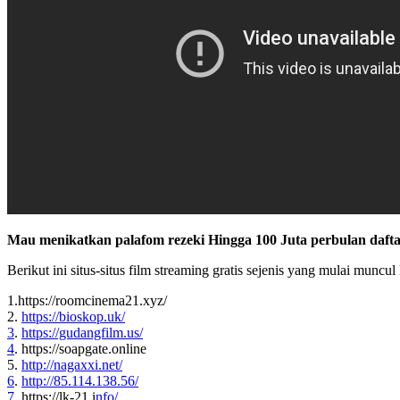
Mau menikatkan palafom rezeki Hingga 100 Juta perbulan daft
Berikut ini situs-situs film streaming gratis sejenis yang mulai mun
1.https://roomcinema21.xyz/
2.
https://bioskop.uk/
3
.
https://gudangfilm.us/
4
. https://soapgate.online
5.
http://nagaxxi.net/
6
.
http://85.114.138.56/
7
. https://lk-21.i
nfo/