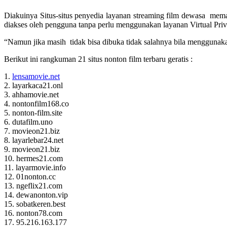
Diakuinya Situs-situs penyedia layanan streaming film dewasa mema
diakses oleh pengguna tanpa perlu menggunakan layanan Virtual Pr
“Namun jika masih tidak bisa dibuka tidak salahnya bila menggunak
Berikut ini rangkuman 21 situs nonton film terbaru geratis :
1.
lensamovie.net
2. layarkaca21.onl
3. ahhamovie.net
4. nontonfilm168.co
5. nonton-film.site
6. dutafilm.uno
7. movieon21.biz
8. layarlebar24.net
9. movieon21.biz
10. hermes21.com
11. layarmovie.info
12. 01nonton.cc
13. ngeflix21.com
14. dewanonton.vip
15. sobatkeren.best
16. nonton78.com
17. 95.216.163.177