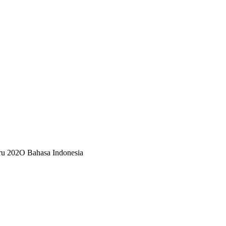
baru 202O Bahasa Indonesia