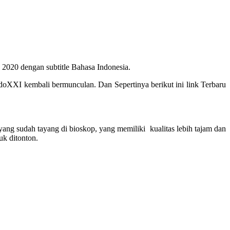
 2020 dengan subtitle Bahasa Indonesia.
oXXI kembali bermunculan. Dan Sepertinya berikut ini link Terbaru
ang sudah tayang di bioskop, yang memiliki kualitas lebih tajam dan
uk ditonton.