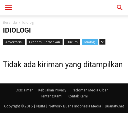
Beranda
Idiologi
IDIOLOGI
Advertorial
Ekonomi Perbankan
Hukum
Idiologi
Tidak ada kiriman yang ditampilkan
Disclaimer
Kebijakan Privacy
Pedoman Media Ciber
Tentang Kami
Kontak Kami
Copyright © 2016 | NBIM | Network Buana Indonesia Media | Buanatv.net