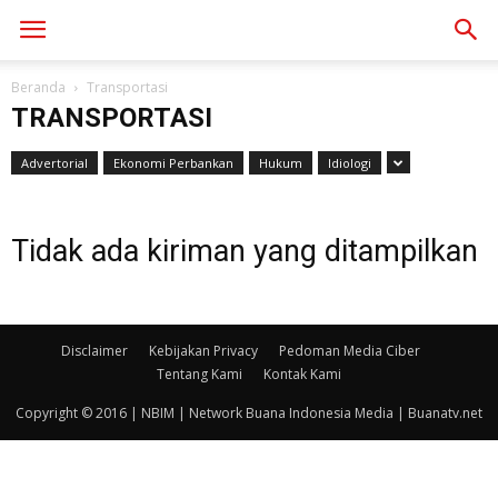
Beranda
Transportasi
TRANSPORTASI
Advertorial
Ekonomi Perbankan
Hukum
Idiologi
Tidak ada kiriman yang ditampilkan
Disclaimer
Kebijakan Privacy
Pedoman Media Ciber
Tentang Kami
Kontak Kami
Copyright © 2016 | NBIM | Network Buana Indonesia Media | Buanatv.net