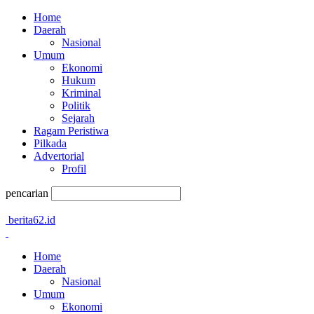
Home
Daerah
Nasional
Umum
Ekonomi
Hukum
Kriminal
Politik
Sejarah
Ragam Peristiwa
Pilkada
Advertorial
Profil
pencarian
berita62.id
Home
Daerah
Nasional
Umum
Ekonomi