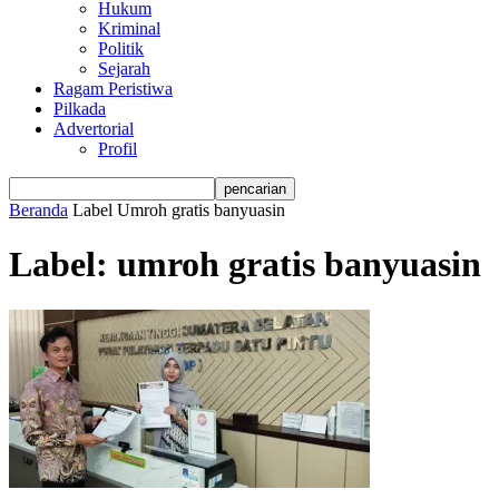
Hukum
Kriminal
Politik
Sejarah
Ragam Peristiwa
Pilkada
Advertorial
Profil
Beranda
Label
Umroh gratis banyuasin
Label: umroh gratis banyuasin