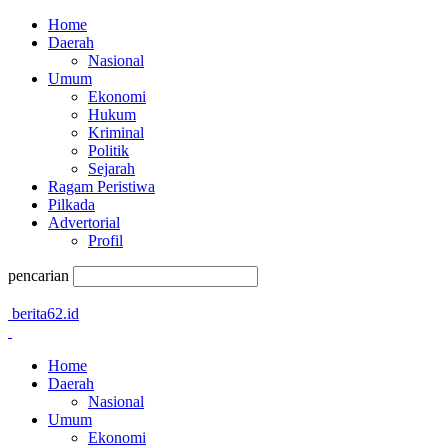
Home
Daerah
Nasional
Umum
Ekonomi
Hukum
Kriminal
Politik
Sejarah
Ragam Peristiwa
Pilkada
Advertorial
Profil
pencarian
berita62.id
Home
Daerah
Nasional
Umum
Ekonomi