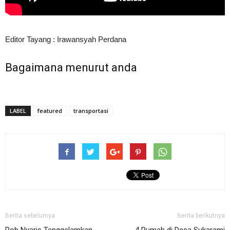
Editor Tayang : Irawansyah Perdana
Bagaimana menurut anda
LABEL
featured
transportasi
Berita sebelumya
Berita berikutnya
Rob Nyaris Tenggelamkan
4 Rumah di Desa Sukarami