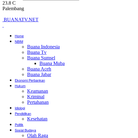
23.8
C
Palembang
BUANATV.NET
Home
NBIM
Buana Indonesia
Buana Tv
Buana Sumsel
Buana Muba
Buana Aceh
Buana Jabar
Ekonomi Perbankan
Hukum
Keamanan
Kriminal
Pertahanan
Idiologi
Pendidikan
Kesehatan
Politik
Sosial Budaya
Olah Raga