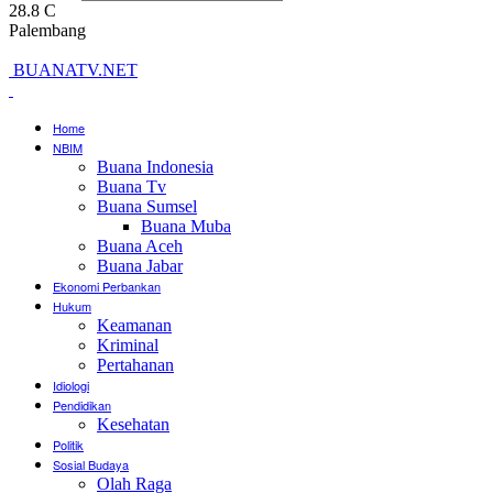
28.8
C
Palembang
BUANATV.NET
Home
NBIM
Buana Indonesia
Buana Tv
Buana Sumsel
Buana Muba
Buana Aceh
Buana Jabar
Ekonomi Perbankan
Hukum
Keamanan
Kriminal
Pertahanan
Idiologi
Pendidikan
Kesehatan
Politik
Sosial Budaya
Olah Raga