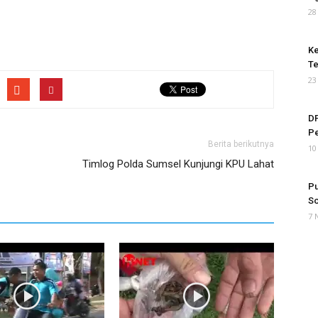
28
Ke
Te
23
DP
P
Berita berikutnya
10
Timlog Polda Sumsel Kunjungi KPU Lahat
Pu
So
7 