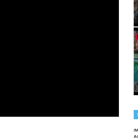
IM
Ag