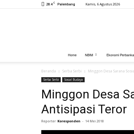
C
28.4
Kamis, 6 Agustus 2026
Palembang
Home
NBIM
Ekonomi Perbank
Beranda
Serba Serbi
Minggon Desa Sarana Sosial
Serba Serbi
Sosial Budaya
Minggon Desa Sa
Antisipasi Teror
Reporter
Koresponden
-
14 Mei 2018