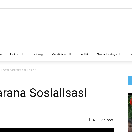
BUANATV.NET
an
Hukum
Idiologi
Pendidikan
Politik
Sosial Budaya
isasi Antisipasi Teror
rana Sosialisasi
46.137 dibaca