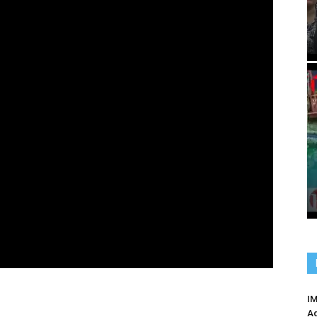
IM
Ag