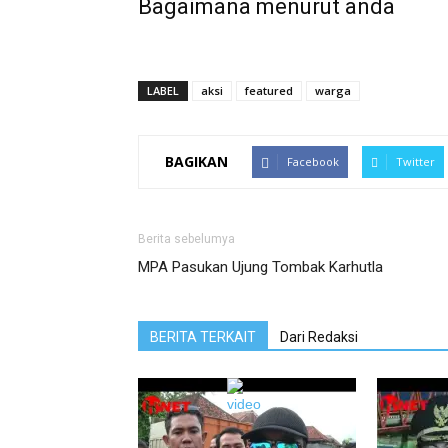
Bagaimana menurut anda
LABEL
aksi
featured
warga
BAGIKAN
Facebook
Twitter
Berita sebelumya
MPA Pasukan Ujung Tombak Karhutla
BERITA TERKAIT
Dari Redaksi