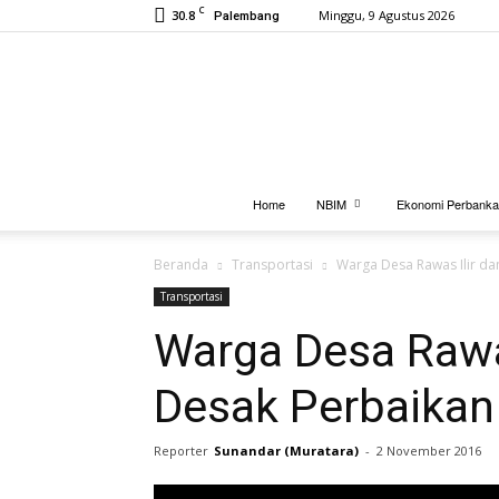
C
30.8
Minggu, 9 Agustus 2026
Palembang
Home
NBIM
Ekonomi Perbank
Beranda
Transportasi
Warga Desa Rawas Ilir da
Transportasi
Warga Desa Rawa
Desak Perbaikan
Reporter
Sunandar (Muratara)
-
2 November 2016