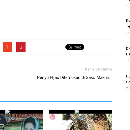
28
Ke
Te
23
DP
P
10
Berita berikutnya
Pu
Penyu Hijau Ditemukan di Sako Makmur
So
7 