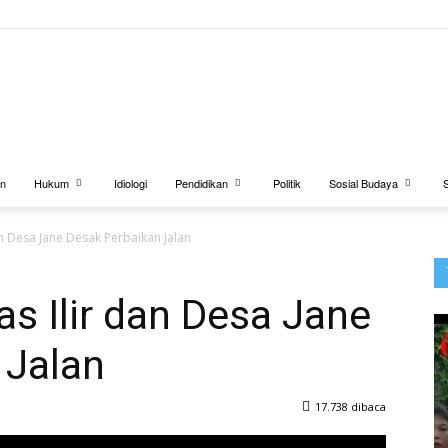
BUANATV.NET
an
Hukum
Idiologi
Pendidikan
Politik
Sosial Budaya
n Desa Jane Desak Perbaikan Jalan
s Ilir dan Desa Jane
 Jalan
17.738 dibaca