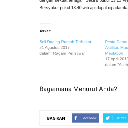
dengan sekuat tenaga, “Sekira pukul 13.15 WI
Bersyukur pukul 13.40 wib api dapat dipadamk
Terkait
Beli Daging Rumah Terbakar
Pesta Demok
31 Agustus 2017
Aktifitas Ma
dalam "Ragam Peristiwa"
Meulaboh
17 April 201
dalam "Aceh
Bagaimana Menurut Anda?
BAGIKAN
Facebook
Twitter