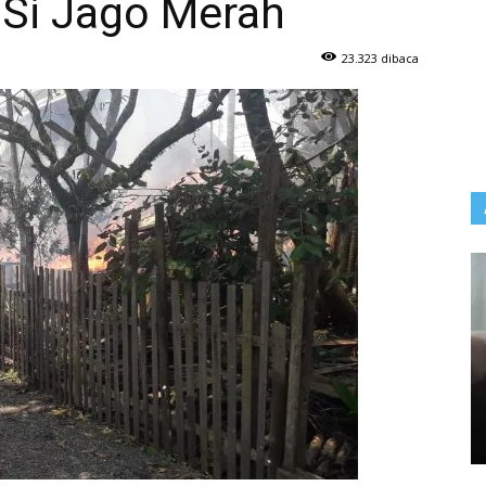
 Si Jago Merah
23.323 dibaca