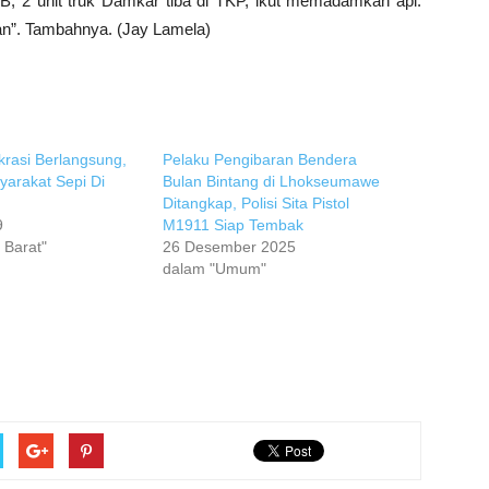
B, 2 unit truk Damkar tiba di TKP, ikut memadamkan api.
an”. Tambahnya. (Jay Lamela)
rasi Berlangsung,
Pelaku Pengibaran Bendera
syarakat Sepi Di
Bulan Bintang di Lhokseumawe
Ditangkap, Polisi Sita Pistol
9
M1911 Siap Tembak
 Barat"
26 Desember 2025
dalam "Umum"