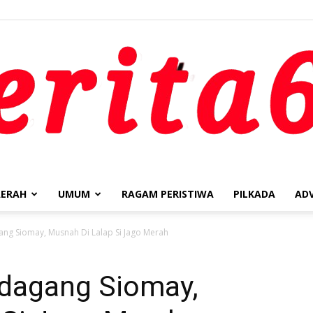
ERAH
UMUM
RAGAM PERISTIWA
PILKADA
AD
berita62.id
ng Siomay, Musnah Di Lalap Si Jago Merah
dagang Siomay,