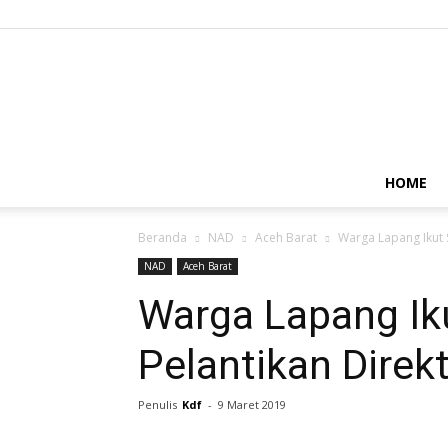
HOME
Beranda
NAD
Aceh Barat
Warga Lapang Ikut S
NAD
Aceh Barat
Warga Lapang Iku
Pelantikan Dire
Penulis
Kdf
-
9 Maret 2019