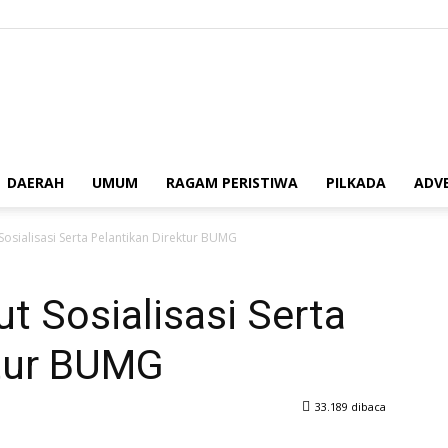
berita62.id
DAERAH
UMUM
RAGAM PERISTIWA
PILKADA
ADV
osialisasi Serta Pelantikan Direktur BUMG
t Sosialisasi Serta
ktur BUMG
33.189 dibaca