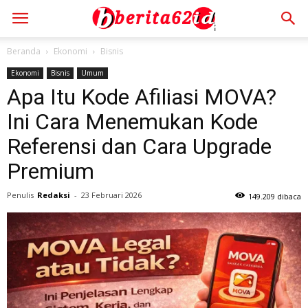
Beranda
Ekonomi
Bisnis
Ekonomi
Bisnis
Umum
Apa Itu Kode Afiliasi MOVA?
Ini Cara Menemukan Kode
Referensi dan Cara Upgrade
Premium
Penulis
Redaksi
-
23 Februari 2026
149.209 dibaca