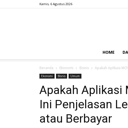
Kamis, 6 Agustus 2026
HOME
DA
Beranda
Ekonomi
Bisnis
Apakah Aplikasi MOV
Ekonomi
Bisnis
Umum
Apakah Aplikasi
Ini Penjelasan 
atau Berbayar