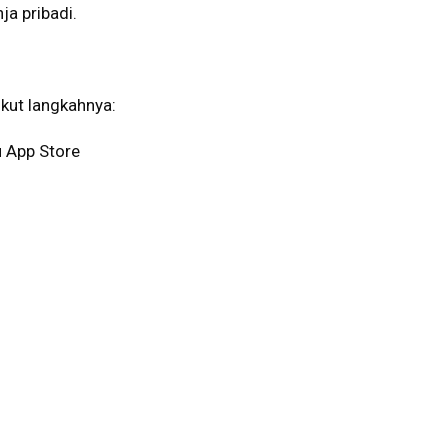
a pribadi.
ikut langkahnya:
u App Store