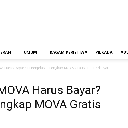
berita62.id
ERAH
UMUM
RAGAM PERISTIWA
PILKADA
AD
A Harus Bayar? Ini Penjelasan Lengkap MOVA Gratis atau Berbayar
 MOVA Harus Bayar?
Lengkap MOVA Gratis