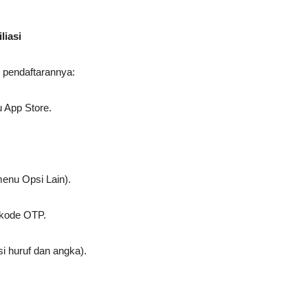
liasi
h pendaftarannya:
u App Store.
menu Opsi Lain).
 kode OTP.
si huruf dan angka).