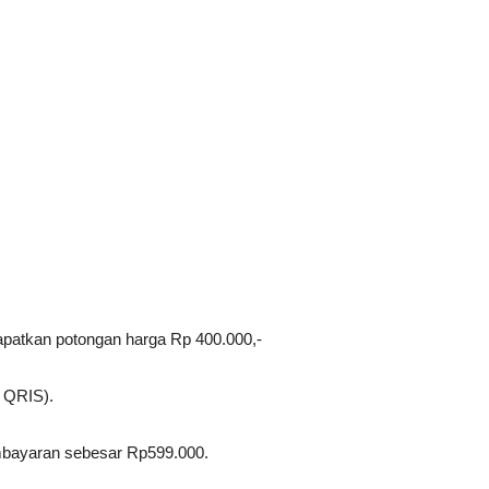
apatkan potongan harga Rp 400.000,-
u QRIS).
embayaran sebesar Rp599.000.