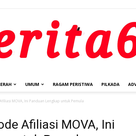
ERAH
UMUM
RAGAM PERISTIWA
PILKADA
AD
berita62.id
filiasi MOVA, Ini Panduan Lengkap untuk Pemula
de Afiliasi MOVA, Ini