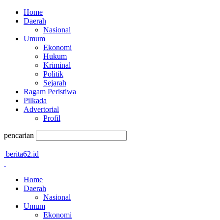
Home
Daerah
Nasional
Umum
Ekonomi
Hukum
Kriminal
Politik
Sejarah
Ragam Peristiwa
Pilkada
Advertorial
Profil
pencarian
berita62.id
Home
Daerah
Nasional
Umum
Ekonomi