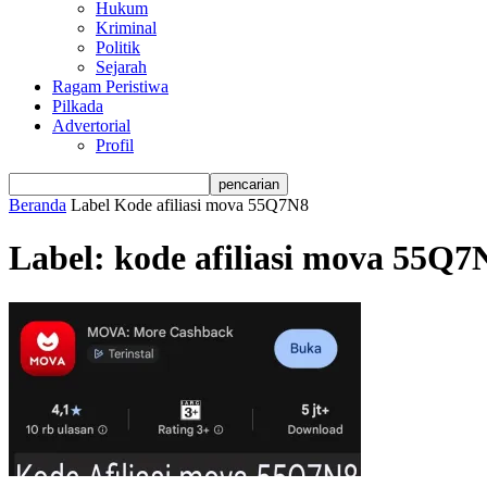
Hukum
Kriminal
Politik
Sejarah
Ragam Peristiwa
Pilkada
Advertorial
Profil
Beranda
Label
Kode afiliasi mova 55Q7N8
Label: kode afiliasi mova 55Q7