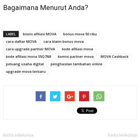
Bagaimana Menurut Anda?
LABEL
bisnis afiliasi MOVA
bonus mova 50 ribu
cara daftar MOVA
cara klaim bonus mova
cara upgrade partner MOVA
kode afiliasi mova
kode afiliasi mova 55Q7N8
komisi partner mova
MOVA Cashback
peluang usaha digital
penghasilan tambahan online
upgrade mova terbaru
Berita sebelumya
Berita berikutnya