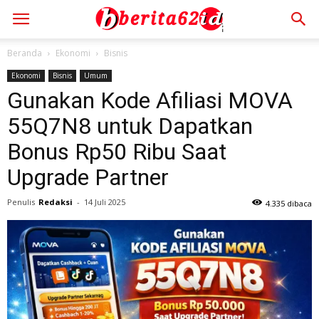
Beranda
Ekonomi
Bisnis
Ekonomi
Bisnis
Umum
Gunakan Kode Afiliasi MOVA
55Q7N8 untuk Dapatkan
Bonus Rp50 Ribu Saat
Upgrade Partner
Penulis
Redaksi
-
14 Juli 2025
4.335 dibaca