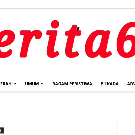
ERAH
UMUM
RAGAM PERISTIWA
PILKADA
AD
berita62.id
R