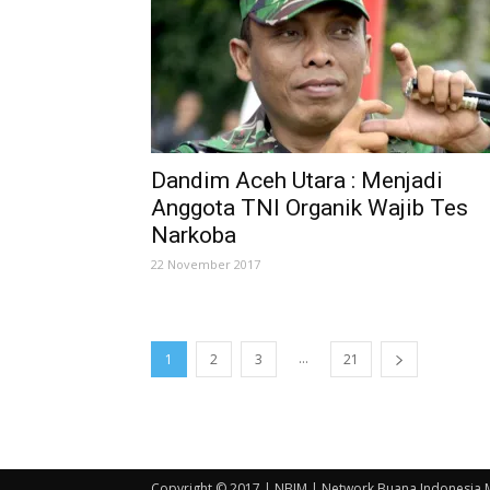
Dandim Aceh Utara : Menjadi
Anggota TNI Organik Wajib Tes
Narkoba
22 November 2017
...
1
2
3
21
Copyright © 2017 | NBIM | Network Buana Indonesia