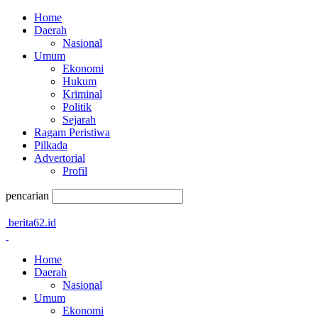
Home
Daerah
Nasional
Umum
Ekonomi
Hukum
Kriminal
Politik
Sejarah
Ragam Peristiwa
Pilkada
Advertorial
Profil
pencarian
berita62.id
Home
Daerah
Nasional
Umum
Ekonomi