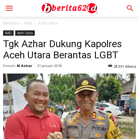
Beranda
NAD
Aceh Utara
NAD
Aceh Utara
Tgk Azhar Dukung Kapolres
Aceh Utara Berantas LGBT
Penulis
M Azhar
-
31 Januari 2018
28.051 dibaca