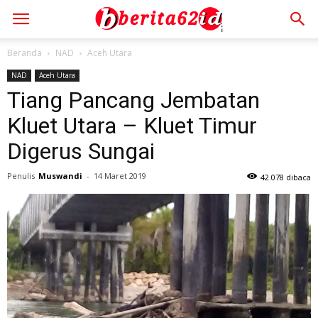
Beranda
NAD
Aceh Utara
NAD
Aceh Utara
Tiang Pancang Jembatan
Kluet Utara – Kluet Timur
Digerus Sungai
Penulis
Muswandi
-
14 Maret 2019
42.078 dibaca