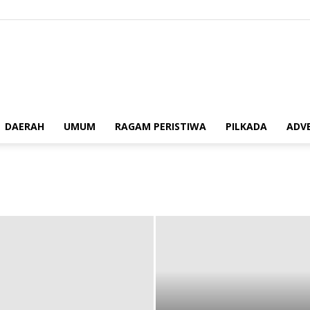
berita62.id
DAERAH
UMUM
RAGAM PERISTIWA
PILKADA
ADV