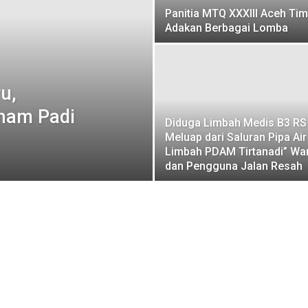
Panitia MTQ XXXIII Aceh Tim
Adakan Berbagai Lomba
u,
nam Padi
Diduga Limbah Medis B3 RS
Meluap dari Saluran Pipa Air
Limbah PDAM Tirtanadi” Wa
dan Pengguna Jalan Resah