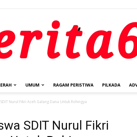
ERAH
UMUM
RAGAM PERISTIWA
PILKADA
AD
berita62.id
SDIT Nurul Fikri Aceh Galang Dana Untuk Rohingya
wa SDIT Nurul Fikri