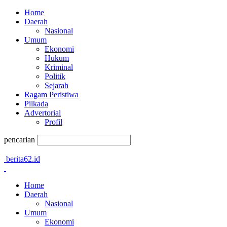
Home
Daerah
Nasional
Umum
Ekonomi
Hukum
Kriminal
Politik
Sejarah
Ragam Peristiwa
Pilkada
Advertorial
Profil
pencarian
berita62.id
Home
Daerah
Nasional
Umum
Ekonomi