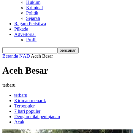
Hukum
Kriminal
Politik
Sejarah
Ragam Peristiwa
Pilkada
Advertorial
Profil
Beranda
NAD
Aceh Besar
Aceh Besar
terbaru
terbaru
Kiriman menarik
Terpopuler
7 hari populer
Dengan nilai peninjauan
Acak