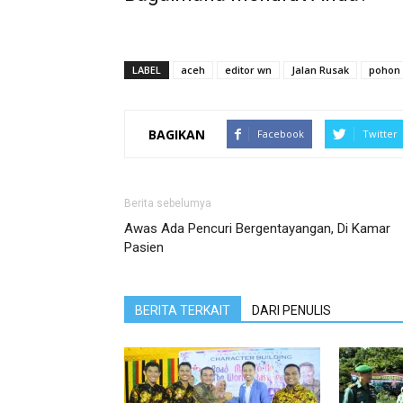
LABEL
aceh
editor wn
Jalan Rusak
pohon 
BAGIKAN
Facebook
Twitter
Berita sebelumya
Awas Ada Pencuri Bergentayangan, Di Kamar
Pasien
BERITA TERKAIT
DARI PENULIS