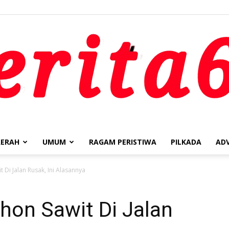
ERAH
UMUM
RAGAM PERISTIWA
PILKADA
AD
berita62.id
Di Jalan Rusak, Ini Alasannya
on Sawit Di Jalan