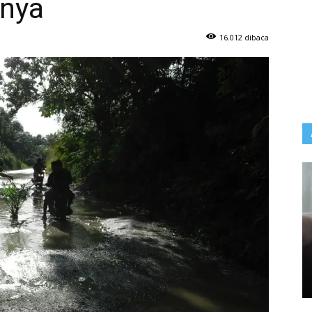
nnya
16.012 dibaca