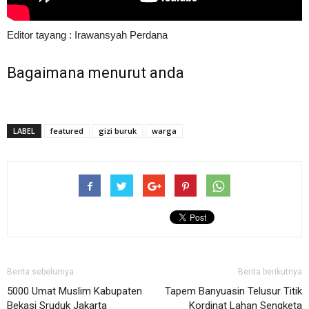
Editor tayang : Irawansyah Perdana
Bagaimana menurut anda
LABEL
featured
gizi buruk
warga
Berita sebelumya
Berita berikutnya
5000 Umat Muslim Kabupaten
Tapem Banyuasin Telusur Titik
Bekasi Sruduk Jakarta
Kordinat Lahan Sengketa