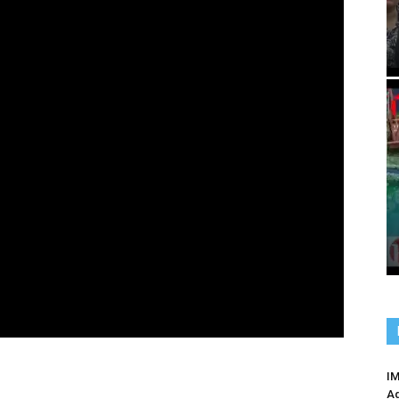
IM
Ag