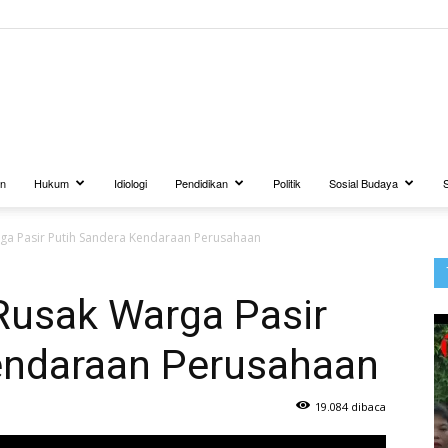
BUANATV.NET
an
Hukum
Idiologi
Pendidikan
Politik
Sosial Budaya
rga Pasir Putih Sandera Kendaraan Perusahaan
Rusak Warga Pasir
endaraan Perusahaan
19.084 dibaca