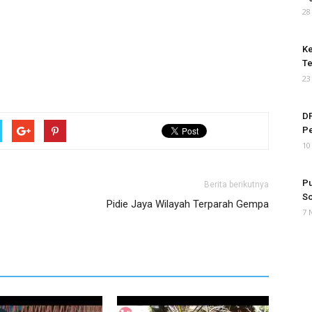
28
Ke
Te
23
DP
P
10
Pu
Berita berikutnya
So
Pidie Jaya Wilayah Terparah Gempa
7 