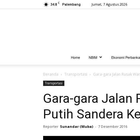
C
34.8
Jumat, 7 Agustus 2026
Palembang
Home
NBIM
Ekonomi Perbank
Beranda
Transportasi
Gara-gara Jalan Rusak Wa
Transportasi
Gara-gara Jalan 
Putih Sandera K
Reporter
Sunandar (Muba)
-
7 Desember 2016