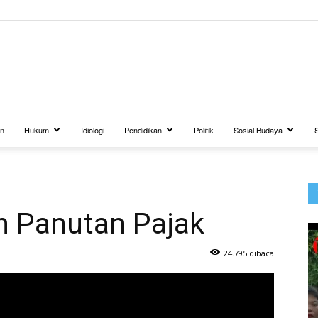
BUANATV.NET
an
Hukum
Idiologi
Pendidikan
Politik
Sosial Budaya
n Panutan Pajak
24.795 dibaca