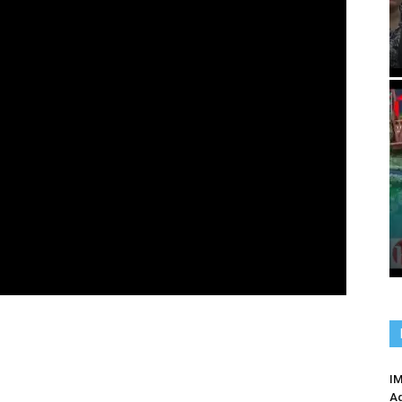
IM
Ag