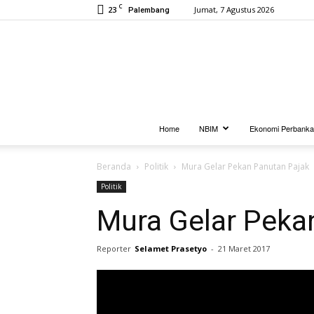
C
23
Jumat, 7 Agustus 2026
Palembang
Home
NBIM
Ekonomi Perbank
Beranda
Politik
Mura Gelar Pekan Panutan Pajak
Politik
Mura Gelar Peka
Reporter
Selamet Prasetyo
-
21 Maret 2017