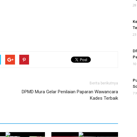
28
Ke
Te
23
DP
P
10
Pu
Berita berikutnya
So
DPMD Mura Gelar Penilaian Paparan Wawancara
7 
Kades Terbaik