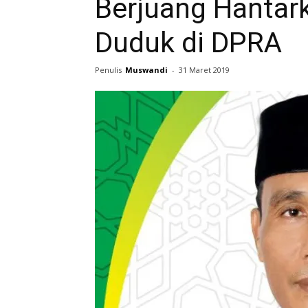
Berjuang Hantark
Duduk di DPRA
Penulis
Muswandi
-
31 Maret 2019