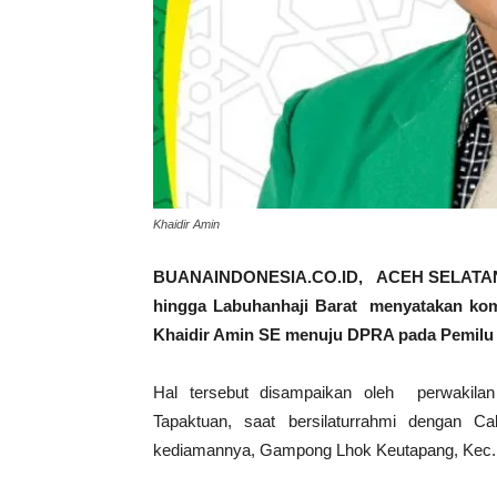
Khaidir Amin
BUANAINDONESIA.CO.ID, ACEH SELATAN- Ma
hingga Labuhanhaji Barat menyatakan ko
Khaidir Amin SE menuju DPRA pada Pemilu Le
Hal tersebut disampaikan oleh perwakila
Tapaktuan, saat bersilaturrahmi dengan C
kediamannya, Gampong Lhok Keutapang, Kec. 