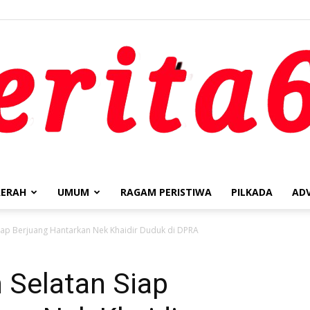
ERAH
UMUM
RAGAM PERISTIWA
PILKADA
AD
berita62.id
iap Berjuang Hantarkan Nek Khaidir Duduk di DPRA
 Selatan Siap