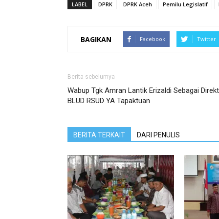
LABEL
DPRK
DPRK Aceh
Pemilu Legislatif
BAGIKAN
Facebook
Twitter
Berita sebelumya
Wabup Tgk Amran Lantik Erizaldi Sebagai Direkt
BLUD RSUD YA Tapaktuan
BERITA TERKAIT
DARI PENULIS