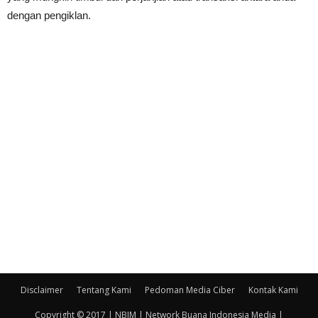
dengan pengiklan.
Disclaimer
Tentang Kami
Pedoman Media Ciber
Kontak Kami
Copyright © 2017 | NBIM | Network Buana Indonesia Media |