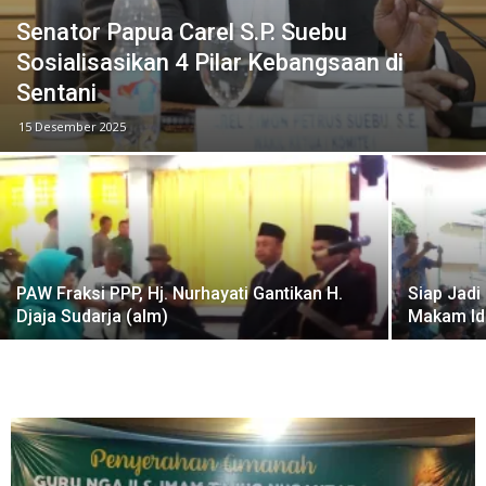
Senator Papua Carel S.P. Suebu
Sosialisasikan 4 Pilar Kebangsaan di
Sentani
15 Desember 2025
PAW Fraksi PPP, Hj. Nurhayati Gantikan H.
Siap Jadi
Djaja Sudarja (alm)
Makam Id