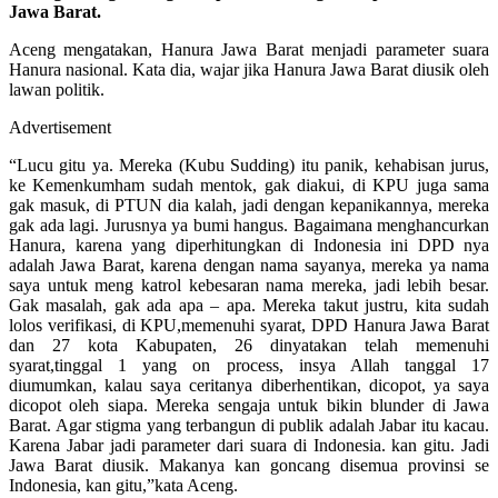
Jawa Barat.
Aceng mengatakan, Hanura Jawa Barat menjadi parameter suara
Hanura nasional. Kata dia, wajar jika Hanura Jawa Barat diusik oleh
lawan politik.
Advertisement
“Lucu gitu ya. Mereka (Kubu Sudding) itu panik, kehabisan jurus,
ke Kemenkumham sudah mentok, gak diakui, di KPU juga sama
gak masuk, di PTUN dia kalah, jadi dengan kepanikannya, mereka
gak ada lagi. Jurusnya ya bumi hangus. Bagaimana menghancurkan
Hanura, karena yang diperhitungkan di Indonesia ini DPD nya
adalah Jawa Barat, karena dengan nama sayanya, mereka ya nama
saya untuk meng katrol kebesaran nama mereka, jadi lebih besar.
Gak masalah, gak ada apa – apa. Mereka takut justru, kita sudah
lolos verifikasi, di KPU,memenuhi syarat, DPD Hanura Jawa Barat
dan 27 kota Kabupaten, 26 dinyatakan telah memenuhi
syarat,tinggal 1 yang on process, insya Allah tanggal 17
diumumkan, kalau saya ceritanya diberhentikan, dicopot, ya saya
dicopot oleh siapa. Mereka sengaja untuk bikin blunder di Jawa
Barat. Agar stigma yang terbangun di publik adalah Jabar itu kacau.
Karena Jabar jadi parameter dari suara di Indonesia. kan gitu. Jadi
Jawa Barat diusik. Makanya kan goncang disemua provinsi se
Indonesia, kan gitu,”kata Aceng.