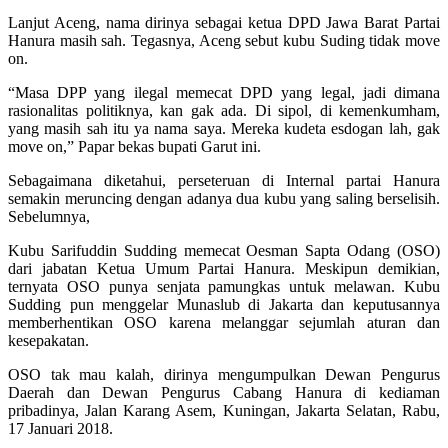
Lanjut Aceng, nama dirinya sebagai ketua DPD Jawa Barat Partai
Hanura masih sah. Tegasnya, Aceng sebut kubu Suding tidak move
on.
“Masa DPP yang ilegal memecat DPD yang legal, jadi dimana
rasionalitas politiknya, kan gak ada. Di sipol, di kemenkumham,
yang masih sah itu ya nama saya. Mereka kudeta esdogan lah, gak
move on,” Papar bekas bupati Garut ini.
Sebagaimana diketahui, perseteruan di Internal partai Hanura
semakin meruncing dengan adanya dua kubu yang saling berselisih.
Sebelumnya,
Kubu Sarifuddin Sudding memecat Oesman Sapta Odang (OSO)
dari jabatan Ketua Umum Partai Hanura. Meskipun demikian,
ternyata OSO punya senjata pamungkas untuk melawan. Kubu
Sudding pun menggelar Munaslub di Jakarta dan keputusannya
memberhentikan OSO karena melanggar sejumlah aturan dan
kesepakatan.
OSO tak mau kalah, dirinya mengumpulkan Dewan Pengurus
Daerah dan Dewan Pengurus Cabang Hanura di kediaman
pribadinya, Jalan Karang Asem, Kuningan, Jakarta Selatan, Rabu,
17 Januari 2018.