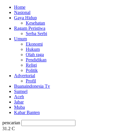
Home
Nasional
Gaya Hidup
Kesehatan
Ragam Peristiwa
Serba Serbi
Umum
Ekonomi
Hukum
Olah raga
Pendidikan
Religi
Politik
Advertorial
Profil
Buanaindonesia Tv
Sumsel
Aceh
Jabar
Muba
Kabar Banten
pencarian
31.2
C