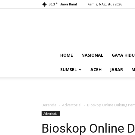
C
30.3
Kamis, 6 Agustus 2026
Jawa Barat
HOME
NASIONAL
GAYA HIDU
SUMSEL
ACEH
JABAR
M
Beranda
Advertorial
Bioskop Online Dukung Pen
Advertorial
Bioskop Online 