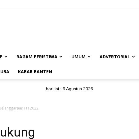
BUANAJABAR.CO.ID
P
RAGAM PERISTIWA
UMUM
ADVERTORIAL
UBA
KABAR BANTEN
hari ini :
6 Agustus 2026
yelenggaraan FFI 2022
Dukung