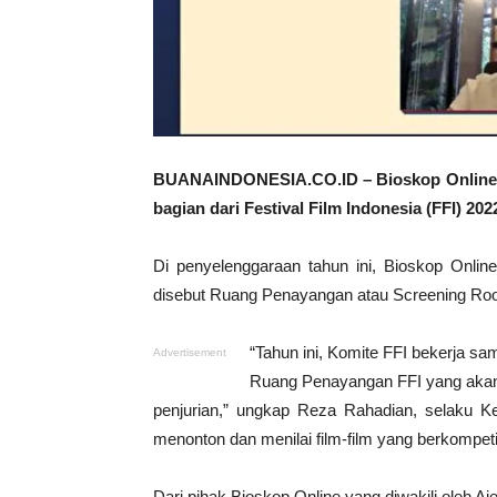
BUANAINDONESIA.CO.ID – Bioskop Online 
bagian dari Festival Film Indonesia (FFI) 
Di penyelenggaraan tahun ini, Bioskop Onl
disebut Ruang Penayangan atau Screening Ro
“Tahun ini, Komite FFI bekerja 
Advertisement
Ruang Penayangan FFI yang akan 
penjurian,” ungkap Reza Rahadian, selaku Ke
menonton dan menilai film-film yang berkompeti
Dari pihak Bioskop Online yang diwakili oleh A