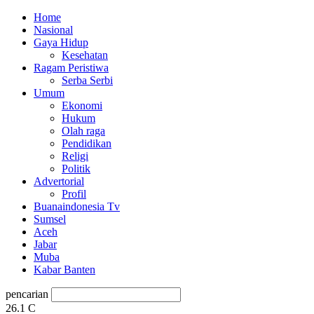
Home
Nasional
Gaya Hidup
Kesehatan
Ragam Peristiwa
Serba Serbi
Umum
Ekonomi
Hukum
Olah raga
Pendidikan
Religi
Politik
Advertorial
Profil
Buanaindonesia Tv
Sumsel
Aceh
Jabar
Muba
Kabar Banten
pencarian
26.1
C