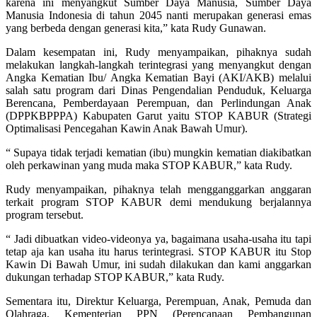
karena ini menyangkut Sumber Daya Manusia, Sumber Daya
Manusia Indonesia di tahun 2045 nanti merupakan generasi emas
yang berbeda dengan generasi kita,” kata Rudy Gunawan.
Dalam kesempatan ini, Rudy menyampaikan, pihaknya sudah
melakukan langkah-langkah terintegrasi yang menyangkut dengan
Angka Kematian Ibu/ Angka Kematian Bayi (AKI/AKB) melalui
salah satu program dari Dinas Pengendalian Penduduk, Keluarga
Berencana, Pemberdayaan Perempuan, dan Perlindungan Anak
(DPPKBPPPA) Kabupaten Garut yaitu STOP KABUR (Strategi
Optimalisasi Pencegahan Kawin Anak Bawah Umur).
“ Supaya tidak terjadi kematian (ibu) mungkin kematian diakibatkan
oleh perkawinan yang muda maka STOP KABUR,” kata Rudy.
Rudy menyampaikan, pihaknya telah mengganggarkan anggaran
terkait program STOP KABUR demi mendukung berjalannya
program tersebut.
“ Jadi dibuatkan video-videonya ya, bagaimana usaha-usaha itu tapi
tetap aja kan usaha itu harus terintegrasi. STOP KABUR itu Stop
Kawin Di Bawah Umur, ini sudah dilakukan dan kami anggarkan
dukungan terhadap STOP KABUR,” kata Rudy.
Sementara itu, Direktur Keluarga, Perempuan, Anak, Pemuda dan
Olahraga, Kementerian PPN (Perencanaan Pembangunan