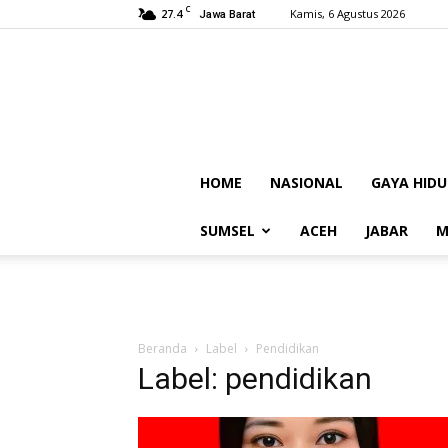
C
27.4
Kamis, 6 Agustus 2026
Jawa Barat
HOME
NASIONAL
GAYA HIDU
SUMSEL
ACEH
JABAR
M
Beranda
Label
Pendidikan
Label: pendidikan