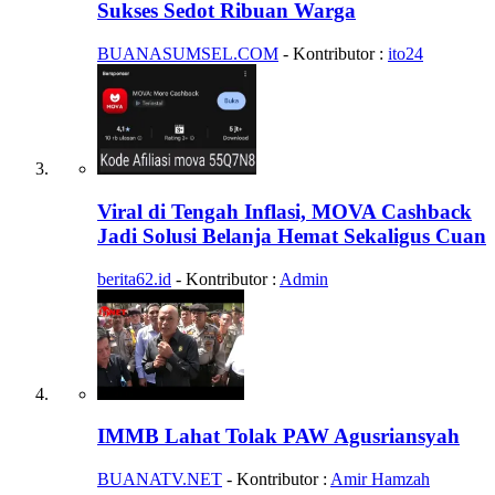
Sukses Sedot Ribuan Warga
BUANASUMSEL.COM
- Kontributor :
ito24
Viral di Tengah Inflasi, MOVA Cashback
Jadi Solusi Belanja Hemat Sekaligus Cuan
berita62.id
- Kontributor :
Admin
IMMB Lahat Tolak PAW Agusriansyah
BUANATV.NET
- Kontributor :
Amir Hamzah