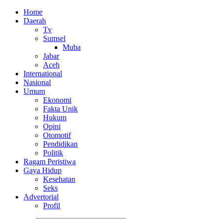
Home
Daerah
Tv
Sumsel
Muba
Jabar
Aceh
International
Nasional
Umum
Ekonomi
Fakta Unik
Hukum
Opini
Otomotif
Pendidikan
Politik
Ragam Peristiwa
Gaya Hidup
Kesehatan
Seks
Advertorial
Profil