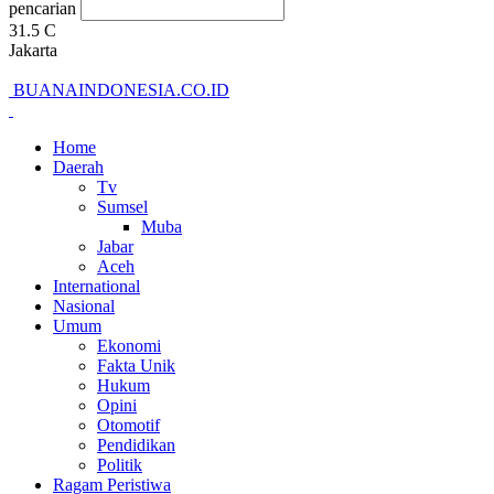
pencarian
31.5
C
Jakarta
BUANAINDONESIA.CO.ID
Home
Daerah
Tv
Sumsel
Muba
Jabar
Aceh
International
Nasional
Umum
Ekonomi
Fakta Unik
Hukum
Opini
Otomotif
Pendidikan
Politik
Ragam Peristiwa