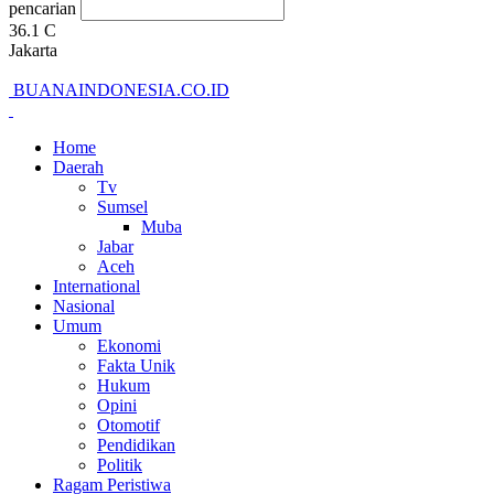
pencarian
36.1
C
Jakarta
BUANAINDONESIA.CO.ID
Home
Daerah
Tv
Sumsel
Muba
Jabar
Aceh
International
Nasional
Umum
Ekonomi
Fakta Unik
Hukum
Opini
Otomotif
Pendidikan
Politik
Ragam Peristiwa