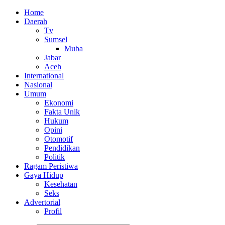
Home
Daerah
Tv
Sumsel
Muba
Jabar
Aceh
International
Nasional
Umum
Ekonomi
Fakta Unik
Hukum
Opini
Otomotif
Pendidikan
Politik
Ragam Peristiwa
Gaya Hidup
Kesehatan
Seks
Advertorial
Profil