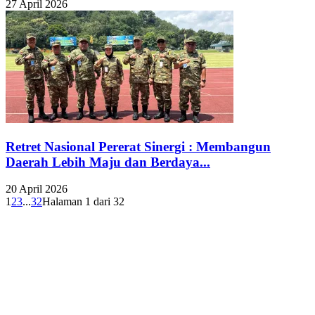
27 April 2026
Retret Nasional Pererat Sinergi : Membangun
Daerah Lebih Maju dan Berdaya...
20 April 2026
1
2
3
...
32
Halaman 1 dari 32