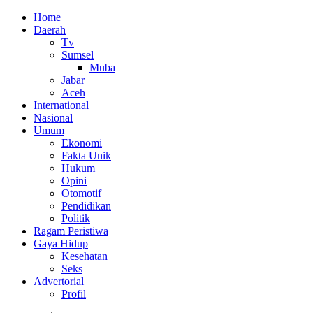
Home
Daerah
Tv
Sumsel
Muba
Jabar
Aceh
International
Nasional
Umum
Ekonomi
Fakta Unik
Hukum
Opini
Otomotif
Pendidikan
Politik
Ragam Peristiwa
Gaya Hidup
Kesehatan
Seks
Advertorial
Profil