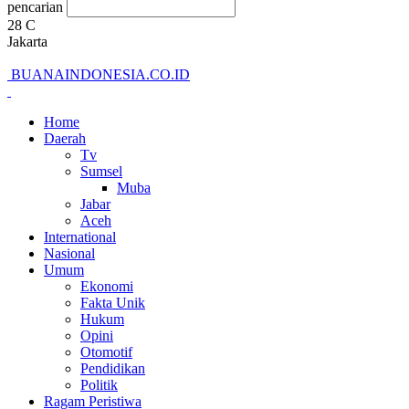
pencarian
28
C
Jakarta
BUANAINDONESIA.CO.ID
Home
Daerah
Tv
Sumsel
Muba
Jabar
Aceh
International
Nasional
Umum
Ekonomi
Fakta Unik
Hukum
Opini
Otomotif
Pendidikan
Politik
Ragam Peristiwa