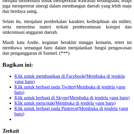
menjadi momentum untuk memperkuat wawasan kebangsaan, tetapi
juga mempererat sinergi dalam membangun daerah yang lebih maju
dan berdaya saing.
Selain itu, menjalani pembekalan karakter, kedisiplinan ala militer,
serta menerima materi terkait pemberantasan korupsi dan
sinkronisasi anggaran daerah.
Masih kata Andie, kegiatan berakhir minggu kemarin, retret ini
membawa semangat baru dalam menjalankan fungsi pengawasan
dan penganggaran di Sumsel. (***)
Bagikan ini:
Klik untuk membagikan di Facebook(Membuka di jendela
yang baru)
Klik untuk berbagi pada Twitter(Membuka di jendela yang
baru)
Klik untuk berbagi di Skype(Membuka di jendela yang baru)
Klik untuk mencetak(Membuka di jendela yang baru)
Klik untuk berbagi pada Pinterest(Membuka di jendela yang
baru)
Terkait