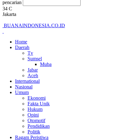
pencarian
34
C
Jakarta
BUANAINDONESIA.CO.ID
Home
Daerah
Tv
Sumsel
Muba
Jabar
Aceh
International
Nasional
Umum
Ekonomi
Fakta Unik
Hukum
Opini
Otomotif
Pendidikan
Politik
Ragam Peristiwa