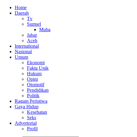
Home
Daerah
Tv
Sumsel
Muba
Jabar
Aceh
International
Nasional
Umum
Ekonomi
Fakta Unik
Hukum
Opini
Otomotif
Pendidikan
Politik
Ragam Peristiwa
Gaya Hidup
Kesehatan
Seks
Advertorial
Profil