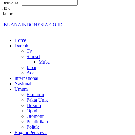
pencarian
30
C
Jakarta
BUANAINDONESIA.CO.ID
Home
Daerah
Tv
Sumsel
Muba
Jabar
Aceh
International
Nasional
Umum
Ekonomi
Fakta Unik
Hukum
Opini
Otomotif
Pendidikan
Politik
Ragam Peristiwa