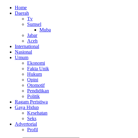
Home
Daerah
Tv
Sumsel
Muba
Jabar
Aceh
International
Nasional
Umum
Ekonomi
Fakta Unik
Hukum
Opini
Otomotif
Pendidikan
Politik
Ragam Peristiwa
Gaya Hidup
Kesehatan
Seks
Advertorial
Profil