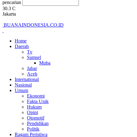
pencarian
30.3
C
Jakarta
BUANAINDONESIA.CO.ID
Home
Daerah
Tv
Sumsel
Muba
Jabar
Aceh
International
Nasional
Umum
Ekonomi
Fakta Unik
Hukum
Opini
Otomotif
Pendidikan
Politik
Ragam Peristiwa