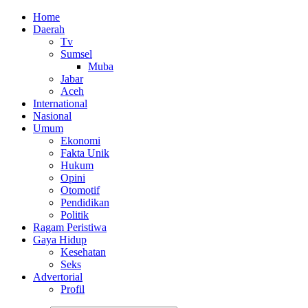
Home
Daerah
Tv
Sumsel
Muba
Jabar
Aceh
International
Nasional
Umum
Ekonomi
Fakta Unik
Hukum
Opini
Otomotif
Pendidikan
Politik
Ragam Peristiwa
Gaya Hidup
Kesehatan
Seks
Advertorial
Profil