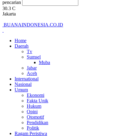
pencarian
30.3
C
Jakarta
BUANAINDONESIA.CO.ID
Home
Daerah
Tv
Sumsel
Muba
Jabar
Aceh
International
Nasional
Umum
Ekonomi
Fakta Unik
Hukum
Opini
Otomotif
Pendidikan
Politik
Ragam Peristiwa