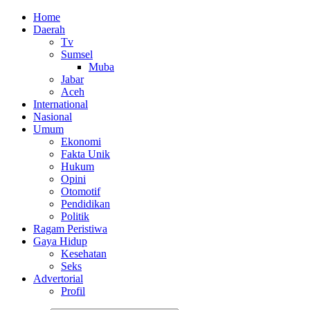
Home
Daerah
Tv
Sumsel
Muba
Jabar
Aceh
International
Nasional
Umum
Ekonomi
Fakta Unik
Hukum
Opini
Otomotif
Pendidikan
Politik
Ragam Peristiwa
Gaya Hidup
Kesehatan
Seks
Advertorial
Profil