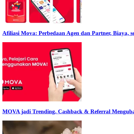
Afiliasi Mova: Perbedaan Agen dan Partner, Biaya, 
MOVA jadi Trending. Cashback & Referral Menguba