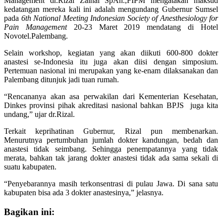
Management dr.Rizal Zainal SpAn.,FIPM mengatakan maksud
kedatangan mereka kali ini adalah mengundang Gubernur Sumsel
pada
6th National Meeting Indonesian Society of Anesthesiology for
Pain Management
20-23 Maret 2019 mendatang di Hotel
Novotel.Palembang.
Selain workshop, kegiatan yang akan diikuti 600-800 dokter
anastesi se-Indonesia itu juga akan diisi dengan simposium.
Pertemuan nasional ini merupakan yang ke-enam dilaksanakan dan
Palembang ditunjuk jadi tuan rumah.
“Rencananya akan asa perwakilan dari Kementerian Kesehatan,
Dinkes provinsi pihak akreditasi nasional bahkan BPJS juga kita
undang,” ujar dr.Rizal.
Terkait keprihatinan Gubernur, Rizal pun membenarkan.
Menurutnya pertumbuhan jumlah dokter kandungan, bedah dan
anastesi tidak seimbang. Sehingga penempatannya yang tidak
merata, bahkan tak jarang dokter anastesi tidak ada sama sekali di
suatu kabupaten.
“Penyebarannya masih terkonsentrasi di pulau Jawa. Di sana satu
kabupaten bisa ada 3 dokter anastesinya,” jelasnya.
Bagikan ini: