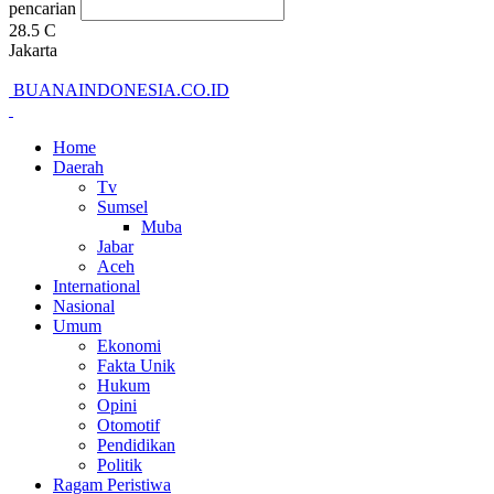
pencarian
28.5
C
Jakarta
BUANAINDONESIA.CO.ID
Home
Daerah
Tv
Sumsel
Muba
Jabar
Aceh
International
Nasional
Umum
Ekonomi
Fakta Unik
Hukum
Opini
Otomotif
Pendidikan
Politik
Ragam Peristiwa