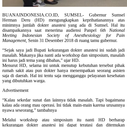
BUANAINDONESIA.CO.ID, SUMSEL- Gubernur Sumsel
Herman Deru (HD) mengungkapkan keprihatianannya atas
minimnya jumlah dokter anastesi yang ada di Sumsel. Hal itu
disampaikannya saat menerima audiensi Panpel
6th National
Meeting Indonesian Society of Anesthesiology for Pain
Management,
Senin 31 Desember 2018 di ruang tamu gubernur.
“Sejak saya jadi Bupati kekurangan dokter anastesi ini sudah jadi
masalah. Makanya jika nanti ada workshop dan simposium, masalah
ini harus jadi tema yang dibahas,” ujar HD.
Menurut HD, selama ini untuk menutup kebutuhan tersebut pihak
rumah sakit atau pun dokter hanya menempatkan seorang asisten
saja di daerah. Hal ini tentu saja mengganggu pelayanan kesehatan
yang dibutuhkan warga.
Advertisement
“Kalau sekedar sunat dan lainnya tidak masalah. Tapi bagaimana
kalau ada orang mau operasi. Ini tidak main-main karena urusannya
nyawa seseorang,” tambahnya
Melalui workshop atau simposium itu nanti HD berharap
kekurangan dokter anastesi ini dapat teratasi dan ditemukan