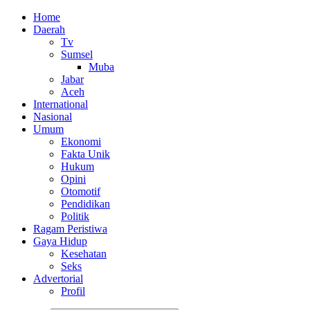
Home
Daerah
Tv
Sumsel
Muba
Jabar
Aceh
International
Nasional
Umum
Ekonomi
Fakta Unik
Hukum
Opini
Otomotif
Pendidikan
Politik
Ragam Peristiwa
Gaya Hidup
Kesehatan
Seks
Advertorial
Profil