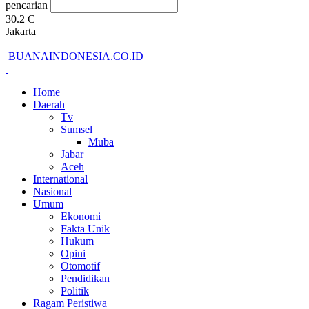
pencarian
30.2
C
Jakarta
BUANAINDONESIA.CO.ID
Home
Daerah
Tv
Sumsel
Muba
Jabar
Aceh
International
Nasional
Umum
Ekonomi
Fakta Unik
Hukum
Opini
Otomotif
Pendidikan
Politik
Ragam Peristiwa