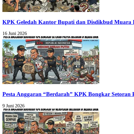
KPK Geledah Kantor Bupati dan Disdikbud Muara 
16 Juni 2026
Pesta Anggaran “Berdarah” KPK Bongkar Setoran 
9 Juni 2026