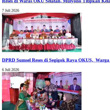
Reses di Waras OKU Selatan, Mulyono Titipkan Kela
7 Juli 2026
DPRD Sumsel Reses di Segigok Raya OKUS, Warga U
6 Juli 2026