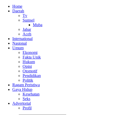
Home
Daerah
Tv
Sumsel
Muba
Jabar
Aceh
International
Nasional
Umum
Ekonomi
Fakta Unik
Hukum
Opini
Otomotif
Pendidikan
Politik
Ragam Peristiwa
Gaya Hidup
Kesehatan
Seks
Advertorial
Profil