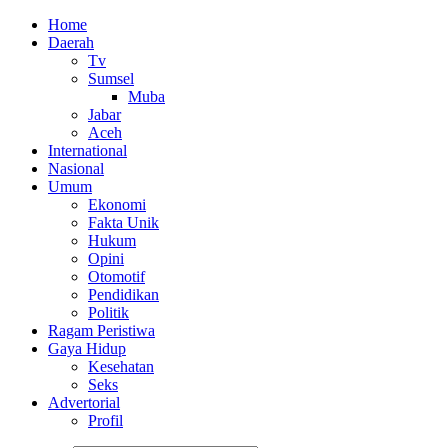
Home
Daerah
Tv
Sumsel
Muba
Jabar
Aceh
International
Nasional
Umum
Ekonomi
Fakta Unik
Hukum
Opini
Otomotif
Pendidikan
Politik
Ragam Peristiwa
Gaya Hidup
Kesehatan
Seks
Advertorial
Profil