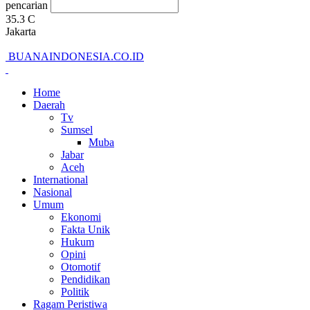
pencarian
35.3
C
Jakarta
BUANAINDONESIA.CO.ID
Home
Daerah
Tv
Sumsel
Muba
Jabar
Aceh
International
Nasional
Umum
Ekonomi
Fakta Unik
Hukum
Opini
Otomotif
Pendidikan
Politik
Ragam Peristiwa