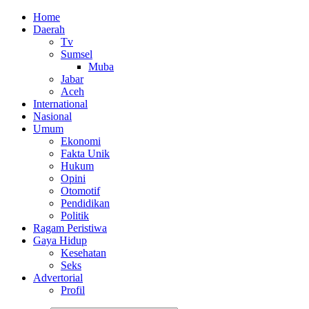
Home
Daerah
Tv
Sumsel
Muba
Jabar
Aceh
International
Nasional
Umum
Ekonomi
Fakta Unik
Hukum
Opini
Otomotif
Pendidikan
Politik
Ragam Peristiwa
Gaya Hidup
Kesehatan
Seks
Advertorial
Profil